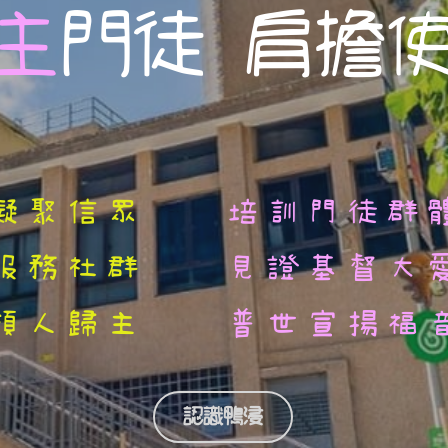
主
門徒 肩擔
凝聚信眾    
培訓門徒群
服務社群    
見證基督大
領人歸主    
普世宣揚福
認識鴨浸