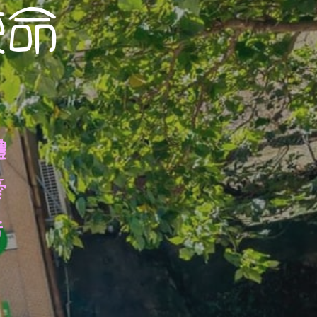
使命
體
愛
音