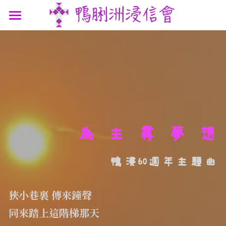
最新消息
認識我們
參與我們
我們的故事
我們的認信
網上連結
聚會時間
我們的團隊
講道信息
聯絡我們
屬靈資源
為 主 尋 夢 想
鴨浸主題曲
文章分享
支持機構
鴨浸60週年主題曲
鴨浸明信片
狹小巷裏 傳來鐘聲
同來踏上這階梯那天