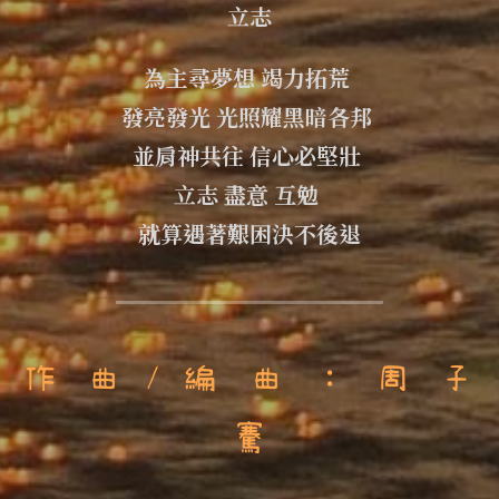
立志
為主尋夢想 竭力拓荒 
發亮發光 光照耀黑暗各邦 
並肩神共往 信心必堅壯 
立志 盡意 互勉 
就算遇著艱困決不後退
作 曲 / 編 曲 ： 周 子 
騫