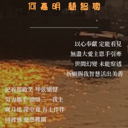
何 嘉 明  簡 智 聰
以心奉獻 定能看見 
無盡大愛主恩手引牽 
世間幻變 未能察透 
祈願賜我智慧活出美善
記着那歡笑 琴弦樂聲 
努力攜手 讚頌三一我主 
歲月迷 濛中竟 有主作伴 
同渡過 憂患難關