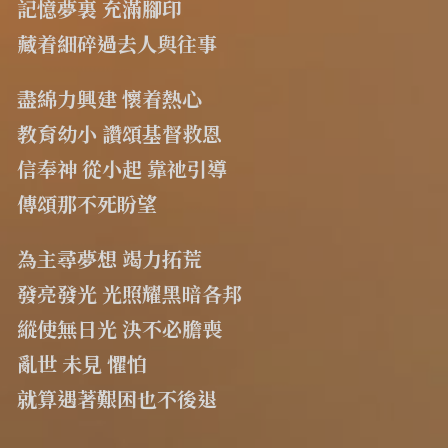
記憶夢裏 充滿腳印 
藏着細碎過去人與往事
盡綿力興建 懷着熱心 
教育幼小 讚頌基督救恩 
信奉神 從小起 靠祂引導 
傳頌那不死盼望 
為主尋夢想 竭力拓荒 
發亮發光 光照耀黑暗各邦 
縱使無日光 決不必膽喪 
亂世 未見 懼怕 
就算遇著艱困也不後退