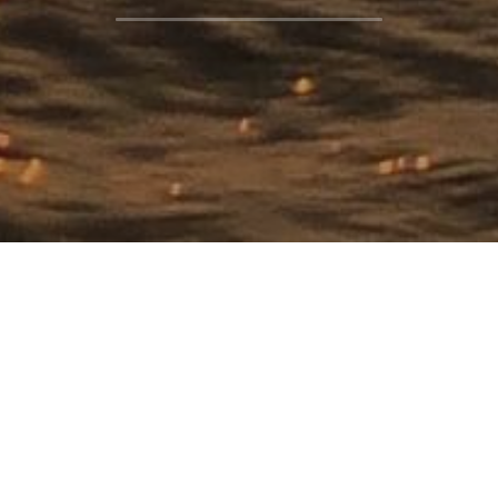
鴨脷洲浸信會
 © 2024
 鴨脷洲新市街30號
星期二至日上午9時至下午5時
25546416
(午膳時間：下午1時至2時)
alcbtc@yahoo.com.hk
星期一 全日休息