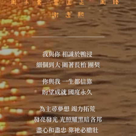
 周 子 騫  曾 匡 正   周 臻    
謝 逸 熙
我與你 相識於鴨浸 
細個到大 圍著長枱 團契
你與我 一生都信靠 
盼望成就 國度永久
為主尋夢想 竭力拓荒 
發亮發光 光照耀黑暗各邦
盡心和盡忠 靠祂必膽壯 