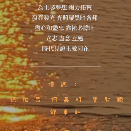
為主尋夢想 竭力拓荒 
發亮發光 光照耀黑暗各邦 
盡心和盡忠 靠祂必膽壯 
立志 盡意 互勉 
時代見證主愛同在
填 詞 ： 
 徐 祐 昌  何 嘉 明  簡 智 聰  
鄧 卓 軒