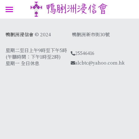
最新消息
鴨脷洲浸信會
 © 2024
 鴨脷洲新市街30號
認識我們
參與我們
我們的故事
星期二至日上午9時至下午5時
25546416
(午膳時間：下午1時至2時)
alcbtc@yahoo.com.hk
星期一 全日休息
我們的認信
網上連結
聚會時間
我們的團隊
講道信息
聯絡我們
屬靈資源
鴨浸主題曲
文章分享
支持機構
鴨浸明信片