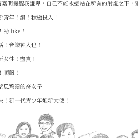
着嘉明提醒我謙卑，自己不能永遠站在所有的射燈之下
，
新青年
！
讚
！
積極投入
！
！
勁 like
！
話
！音樂神人也！
新女性
！
盡責
！
！順服！ 
望風驚潰的奇女子
！
快
！
新一代青少年迎新大使
！