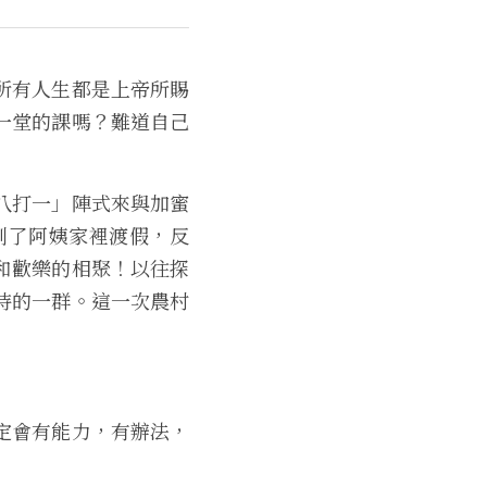
所有人生都是上帝所賜
一堂的課嗎？難道自己
八打
一」陣式來與加蜜
到了阿姨家裡渡假，反
和歡樂的相聚
！
以往探
待的一群。
這一次農村
定會
有能力，有辦法，