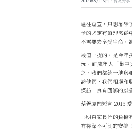
·
2013年8月25日
會友分享
過往短宣，只想著學
予的必定有道理需從
不需要去享受生命，
最值一提的，是今年
玩，而成年人「集中
之，
我們都統一地與
訪他們，我們相處和
探訪，真有回
鄉的感
藉著廈門短宣 2013
→明白家長們的負擔
有祢深不可測的安排