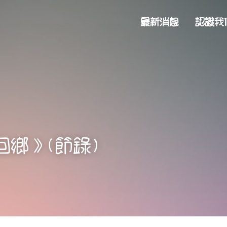
最新消息
認識我
．回鄉》(節錄)