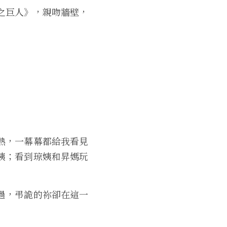
之巨人》，
親吻牆壁，
熱，一幕
幕都給我看見
姨；看到琼姨和昇媽玩
過，
弔詭的祢卻在這一