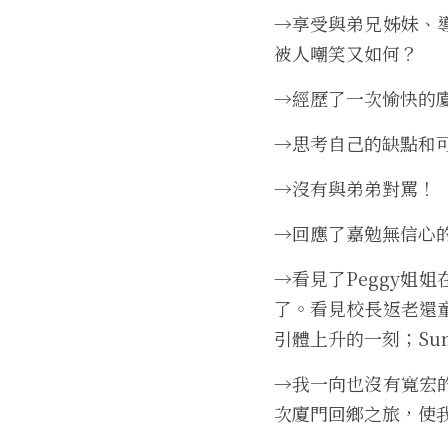
→
享受與弟兄姊妹、
被人嘲笑又如何？
→
經歷了一次愉快的
→
思考自己的缺點和
→
沒有與弟弟對罵
！
→
回應了嘉勉無信心
→
看見了Peggy姐
了。看見校長返老還
引體上升的一刻；Su
→
我一向也沒有寬宏
次廈門回鄉之旅，使