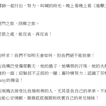
導師一起付出，努力，叫喊的時光。晚上看
晚上看《進擊
廈門之旅，回鄉之旅。
可惡之處，能反省、再反省
！
的呼求
！
我們不知明天會如何，但我們絕不能放棄
！
姐在我嘴巴受傷那數天，她的擔子，
她嘴唇的汗珠，她的火
童的一面；
紹賢叔不正經的一蹦；麗玲姨努力；認
識了芬
nny的舞姿
！
的氣魄去接受比我強和棒的人，
尤其是我自己的弟弟。不
我能心甘情願，
徹徹底底佩服和欣賞自己
的弟兄姊妹
！