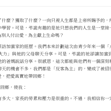
了什麼？獲取了什麼？一向只視
人生都是上帝所賜予的，
中學習。可是，弔詭有趣的是祂只想我們的人生是一堂接
為別人付出愛，為主獻上生命嗎
？
探訪加蜜家的經歷。
我們本來計劃這次由青少年來一個「
火力」
與她的父母聊天分享。可是，弔詭的
祂卻讓加蜜
她的爸媽說話分享。很感恩，
這次都能與他們有一個深刻
聊天的機會不多，我們都是「反客為主」的，變成了被招
受，把愛真實地帶回鄉
！
 愛回鄉，使我：
有多大，家長的勞累和壓力是很重的。
不過，我相信祢一
！