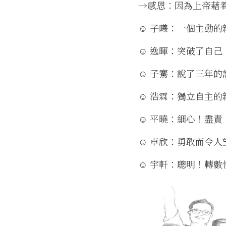
→
感恩：因為上帝藉
☺ 子曦：一個主動的
☺ 逸暉：突破了自己
☺ 子騫：說了三年的
☺ 浩霖：獨立自主的
☺ 平曉：細心
！
盡責
☺ 卓欣：勇敢而令人
☺ 宇軒：聰明
！
轉數