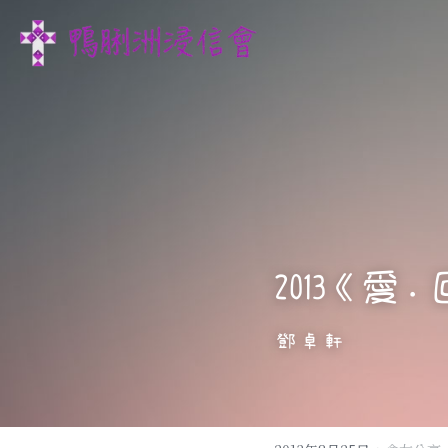
2013《愛
鄧卓軒