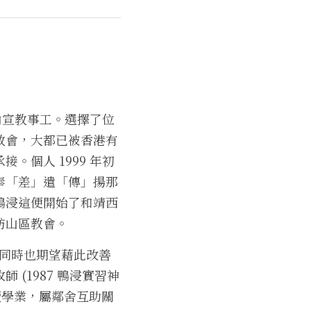
內宣教事工。選擇了位
教會，大都已被香港有
個人 1999 年初
奉「差」遣「傳」揚那
鴨浸這便開始了和靖西
訪山區教會。
；同時也期望藉此改善
(1987 鴨浸實習神
續學業，屬鄰舍互助關