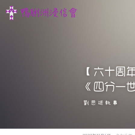
【六十周
《四分一
劉思廷執事