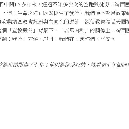
我們中間)。多年來，經過不知多少次的空跑與徒勞，靖西
」，但「生命之道」既然抓住了我們，我們便不輕易放棄
每次與靖西教會經歷與主同在的應許
，
深信教會領受天國
這個「宣教嚴冬」背景下，「以馬內利」的關係上，靖西
鍵詞：我們・守候・忍耐・我們在・願你們・平安。
就為拉結服事了七年；他因為深愛拉結，就看這七年如同