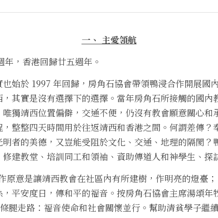
一、 主愛領航
十週年，香港回歸廿五週年。
也始於 1997 年回歸，房角石協會帶領鴨浸合作開展國
西，其實是沒有選擇下的選擇。當年房角石所接觸的國內
唯獨靖西位置偏僻，交通不便，仍沒有教會願意關心和承接。
程，整整四天時間用於往返靖西和香港之間。何謂差傳？
光明者的美德，又豈能受阻於文化、交通、地理的隔閡？
：修建教堂、培訓同工和領袖、資助傳道人和神學生、探
學工作原意是讓靖西教會在社區內有所建樹，作明亮的燈臺
，平安度日，傳和平的福音。按房角石協會主席湯頌年牧師 
是兩條腿走路：福音使命和社會關懷並行。幫助清貧學子繼