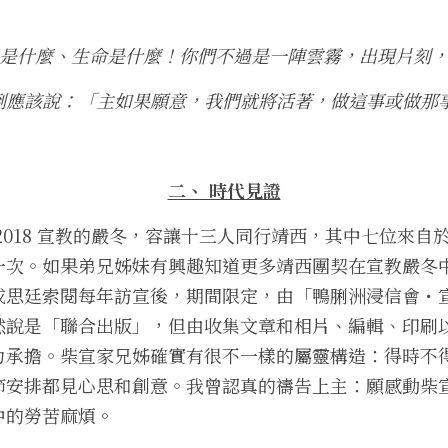
是什麼、生命是什麼！你們不過是一陣雲霧，出現片刻
倒應該說：「主如果願意，我們就將活著，做這事或做那事
二、 時代見證
2018 宣教的嚴冬，容讓十三人同行靖西，其中七位來自
一次。如果弟兄姊妹有興趣知道更多靖西團契在宣教嚴冬
或思廷索閱每年訪宣後，期間限定，由「鴨脷洲浸信會・
然說是「聯合出版」，但由收集文章和相片、編輯、印刷
力承擔。柴宣家兄姊確實有很不一樣的屬靈構造：得時不
節安排都見心思和創意。我曾認真的禱告上主：願感動柴
中的勞苦麻煩。