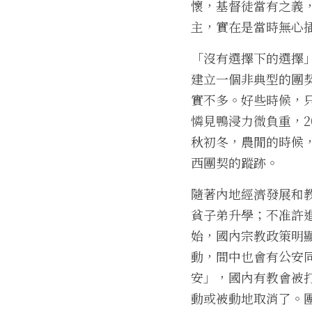
懷，基督徒當有之義
主，實在是當時無心
「沒有選擇下的選擇
建立一個非典型的團
實不多。好些時候，
憐見鴨浸力微負重，2
秋初冬，農閒的時候
西團契的蹤跡。
隨著內地經濟發展和教
貧子弟升學；不准許進
始，國內宗教政策明
動，間中也會有公安同
安」，國內有教會被
動或被動地取消了。