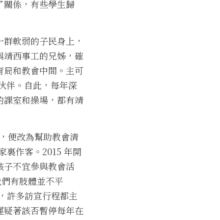
了關係，有些學生歸
一群軟弱的子民身上，
與靖西事工的兄姊，確
育局和教會中間。主可
的伙伴。自此，每年深
的課室和操場，都有靖
生，便改為幫助教會清
作客。2015 年開
孩子不宜參與教會活
我們有肢體並不平
，許多訪宣行程都主
遲疑著該否暫停每年在