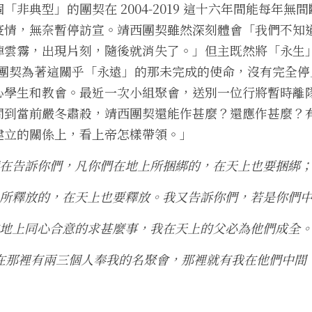
非典型」的團契在 2004-2019 這十六年間能每年無間斷
疫情，無奈暫停訪宣。靖西團契雖然深刻體會「我們不知
雲霧，出現片刻，隨後就消失了。」但主既然將「永生」
，團契為著這關乎「永遠」的那未完成的使命，沒有完全
心學生和教會。最近一次小組聚會，送別一位行將暫時離
問到當前嚴冬肅殺，靖西團契還能作甚麼？還應作甚麼？
建立的關係上，看上帝怎樣帶領。」
在告訴你們，凡你們在地上所捆綁的，在天上也要捆綁
所釋放的，在天上也要釋放。我又告訴你們，若是你們
地上同心合意的求甚麼事，我在天上的父必為他們成全
在那裡有兩三個人奉我的名聚會，那裡就有我在他們中間