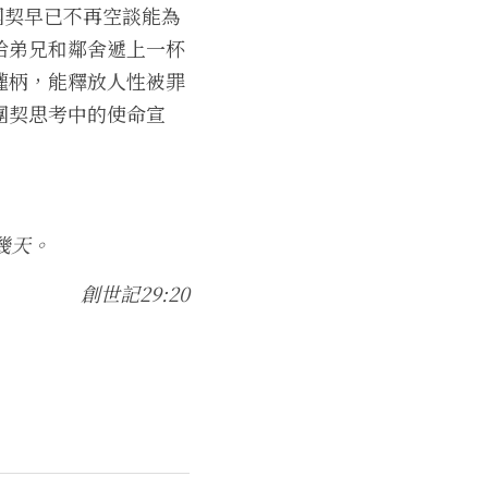
團契早已不再空談能為
給弟兄和鄰舍遞上一杯
權柄
，
能釋放人性被罪
團契思考中的使命宣
幾天。
創世記29:20