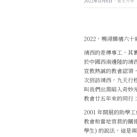
·
2022年11月6日
會友分享
2022，鴨浸鑽禧六
靖西的差傳事工，其實
於中國西南邊陲的靖
宣教熱誠的教會認領，
次到訪靖西，九天行
叫我們出黑暗入奇妙
教會廿五年來的同行
2001 年開展的助
教會和當地官員的關係
學生) 的說法，這