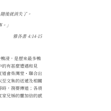
，隨後就消失了。
。」 
雅各書 4:14-15 
於鴨浸，是歷來最多鴨
中的有甚麼遭遇和見
宣道會柴灣堂・聯合出
以至文集的送遞及相關
得時，務要傳道；各項
宣家兄姊的靈加倍的感