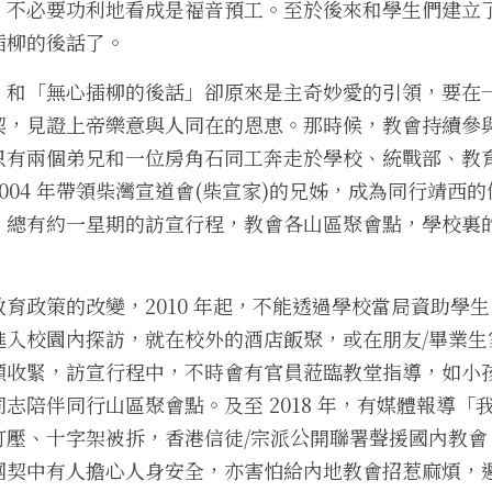
，不必要功利地看成是福音預工。至於後來和學生們建立
插柳的後話了。
」和「無心插柳的後話」卻原來是主奇妙愛的引領，要在
契，見證上帝樂意與人同在的恩恵。那時候，教會持續參
只有兩個弟兄和一位房角石同工奔走於學校、統戰部、教
004 年帶領柴灣宣道會(柴宣家)的兄姊，成為同行靖西
，總有約一星期的訪宣行程，教會各山區聚會點，學校裏
育政策的改變，2010 年起，不能透過學校當局資助學
入校園內探訪，就在校外的酒店飯聚，或在朋友/畢業生家裏
顯收緊，訪宣行程中，不時會有官員蒞臨教堂指導，如小
志陪伴同行山區聚會點。及至 2018 年，有媒體報導「
打壓、十字架被拆，香港信徒/宗派公開聯署聲援國內教會
團契中有人擔心人身安全，亦害怕給內地教會招惹麻煩，