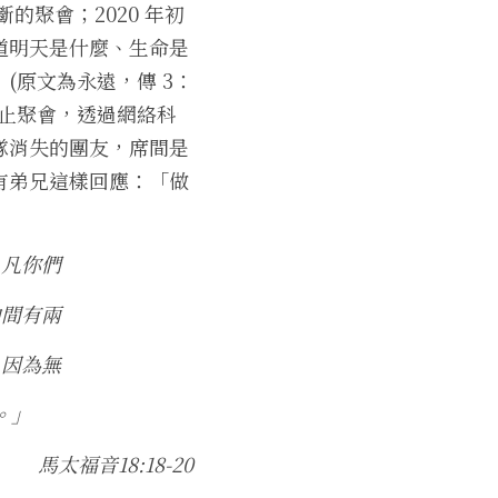
的聚會；2020 年初
道明天是什麼、生命是
(原文為永遠，傳 3：
停止聚會，透過網絡科
隊消失的團友，席間是
有弟兄這樣回應：「做
；凡你們
中間有兩
。因為無
。」
馬太福音18:18-20