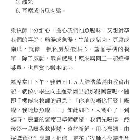
蔬菜 
豆腐或南瓜肉鬆。
梁牧師十分細心，擔心我們怕魚腥味，又想對準
我們的喜好：雞湯或魚湯、牛腩或豬肉、豆腐或
南瓜，就像一頓私房菜般貼心，望著手機的餐
單，除了感動，還有感恩！原來與同工一起選擇
菜單，也是賞心樂事呢^^
筵席當日下午，我們同工 5 人浩浩蕩蕩由教會出
發，就像小學生向主題樂園出發那般興奮呢^^隨
即手機傳來牧師的訊息：「你地係唔係行緊上嚟
啦？我哋蒸魚啦
…
…」如此細心，太窩心了！到
達時，豐盛的筵席已準備就緒，我們先喝湯，然
後逐一品嚐各款佳餚，食材新鮮、用心烹調，由
採購食材到烹調，相信一定花了牧師不少時間及