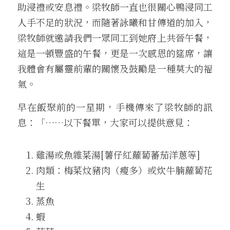
助浸禮或安息禮。梁牧師一直也很關心鴨浸同工
人手不足的狀況，而隨著詠曦和甘傳道的加入，
梁牧師就邀請我們一眾同工到她府上共晉午餐，
這是一頓豐盛的午餐，更是一次感恩的筵席，讓
我體會有屬靈前輩的關懷及鼓勵是一種莫大的福
氣。
早在飯聚前的一星期，手機傳來了梁牧師的訊
息：「…
…
以下餐單，大家可以提供意見：
雞湯或魚雜菜湯[薯仔紅蘿蔔蕃茄洋蔥等]
肉類：梅菜炆豬肉（瘦多）或炊牛腩蘿蔔花
生 
蒸魚 
蝦 