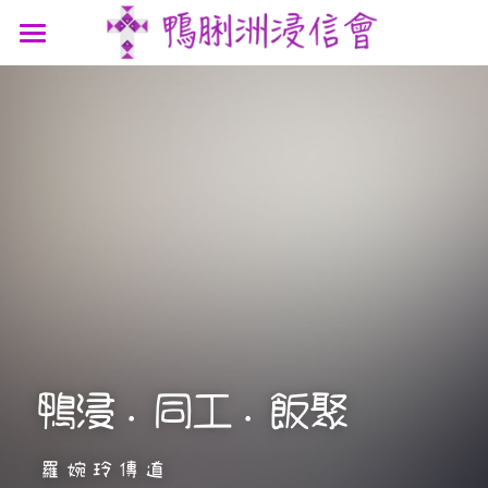
最新消息
認識我們
參與我們
我們的故事
我們的認信
網上連結
聚會時間
我們的團隊
講道信息
聯絡我們
屬靈資源
鴨浸主題曲
文章分享
支持機構
鴨浸明信片
鴨浸．同工．飯聚
羅婉玲傳道