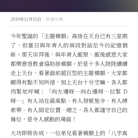
·
2019年12月15日
牧者分享
今年聖誕的「主題橫額」高掛在天台已有三星期
了，但當日與年青人的兩段對話至今仍記憶猶
新。那天崇拜後，與年青人飯聚，飯後感恩大家
都樂意返教會協助掛橫額。於是十多人陸陸續續
走上天台，看著面前超巨型的主題橫額，大家都
顯得有點不知所措，加上天台十分空曠，各人都
肉緊地呼喊：「向左邊呀…向右邊呀…拉緊 D 
呀…」有人站在最高點、有人發號施令、有人縛
索帶、有人固定位置…總之，各人都謹守自己的
崗位，是令人感動的場面！
大功即將告成，一位弟兄看著橫額上的「八字真