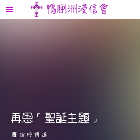
最新消息
認識我們
參與我們
我們的故事
我們的認信
網上連結
聚會時間
我們的團隊
講道信息
聯絡我們
屬靈資源
鴨浸主題曲
文章分享
支持機構
鴨浸明信片
再思「聖誕主題」
羅婉玲傳道