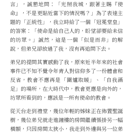
言」，誠懇地問：「光照我城，跟著主賜『使
命』，不是更貼近當下的情況嗎？」為了表達主
題的「正統性」，我立時給了一個「冠冕堂皇」
的答案：「使命是給自己人的，盼望卻要給未信
的坊眾。」誠然，這是一個「似是而非」的解
說，但弟兄卻放過了我，沒有再追問下去。
弟兄的提問其實感動了我，原來近半年來的社會
事件已不知不覺令年青人對信仰多了一份體會和
反省，教會不應再是「圍爐取暖」、「自我滿
足」的場所，在大時代中，教會更應是向外的，
坊眾所看到的，應該是一所有使命的教會。
從天台走到禮堂，幾位年輕的姊妹正在佈置聖誕
樹，幾位弟兄就走進鐘樓的房間繼續張掛另一幅
橫額，只因房間太狹小，我走到外邊與另一位弟