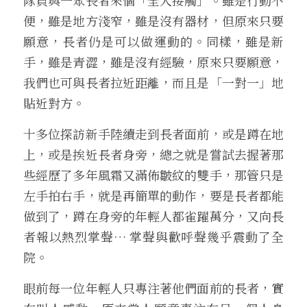
隊員與一眾長者來個「全人接觸」。雖是行動不
便，雖是地方淺窄，雖是沒有器材，但原來只要
願意，長者仍是可以做運動的。同樣，雖是新
手，雖是青澀，雖是沒有經驗，原來只要願意，
我們也可與長者拉近距離，而且是「一對一」地
貼近對方。
十多位探訪新手陸續走到長者面前，或是蹲在地
上，或是挨近長者身旁，總之就是嘗試去握著那
些經歷了多年風霜又滿佈皺紋的雙手，那管只是
左手拍右手，就是再簡單的動作，要是長者都能
做到了，蹲在身旁的年輕人都雀躍萬分，又向長
者報以熱烈掌聲… 掌聲與歡呼聲幾乎震動了全
院。
眼前每一位年輕人只專注著他們面前的長者，實