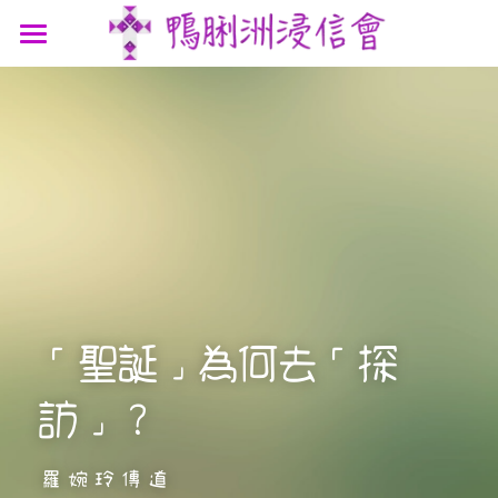
最新消息
認識我們
參與我們
我們的故事
我們的認信
網上連結
聚會時間
我們的團隊
講道信息
聯絡我們
屬靈資源
鴨浸主題曲
文章分享
支持機構
「聖誕」為何去「探
鴨浸明信片
訪」？
羅婉玲傳道