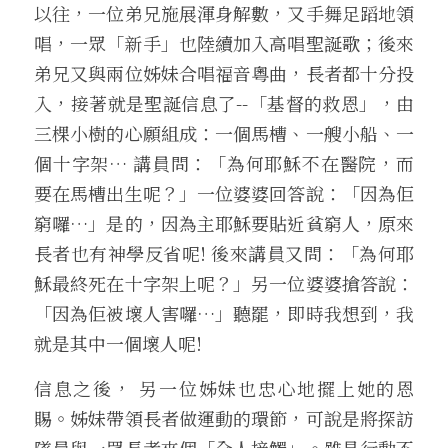
以往，一位弟兄施展渾身解數，又手舞足蹈地領
唱，一眾「新手」也陸續加入高唱聖誕歌；後來
弟兄又與兩位姊妹合唱福音粵曲，長者都十分投
入，接著就是聖誕信息了--「基督的救恩」，由
三棵小樹的心願組成：一個馬槽、一艘小船、一
個十字架… 講員問：「為何耶穌不在醫院，而
要在馬槽出生呢？」一位婆婆回答說：「因為佢
窮囉…」是的，因為主耶穌要貼近貧窮人，原來
長者也有神學反省呢! 後來講員又問：「為何耶
穌最終死在十字架上呢？」另一位婆婆搶答說：
「因為佢被壞人害囉…」聽罷，即時我想到，我
就是其中一個壞人呢!
信息之後， 另一位姊妹也忠心地擺上她的恩
賜。姊妹帶領長者做運動的環節，可說是將探訪