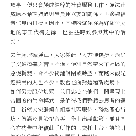
項事工便只會變成純粹的社會服務工作，無法達
成原本希望透過與學員建立友誼關係，再滲透福
音信息的目標。因此，同樣盼望你在為好鄰舍天
地的事工代禱之餘，也抽些時候參與其中的活
動。
去年尾地鐵通車，大家從此出入方便快捷，消除
了交通擠塞之苦。不過，便利自然帶來了社區的
急促轉變，令不少街鋪倒閉或轉型，而跑來觀光
趁熱鬧的人也不少。教會在面對這種新處境下，
如何努力服侍坊眾，並且忠心在他們中間呈現上
帝國度的生命模式，是值得我們整體去思考的題
目。祈望大家繼續在組織社區服侍、聯絡關心街
坊、傳講及見證福音等工作上出謀獻策，並且同
心在禱告中把彼此手所作的工交托上帝，讓祂引