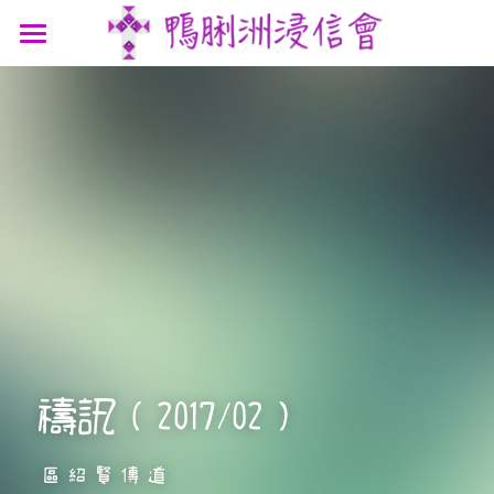
最新消息
認識我們
參與我們
我們的故事
我們的認信
網上連結
聚會時間
我們的團隊
講道信息
聯絡我們
屬靈資源
鴨浸主題曲
文章分享
支持機構
鴨浸明信片
禱訊（2017/02）
區紹賢傳道