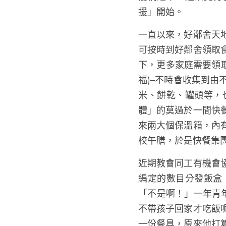
·
2020年11月22日
牧者分享
疫情之下，近來竟有
援」開始。
一直以來，好鄰舍天
可按時到好鄰舍領取
下，更多家庭需要領
工福)–不時會收集
白米、餅乾、罐頭等
體」的莫過於一間快
來兩大個保溫箱，內
校午膳，於是快餐集
近期教會同工有機會
編定的數目分發飯盒