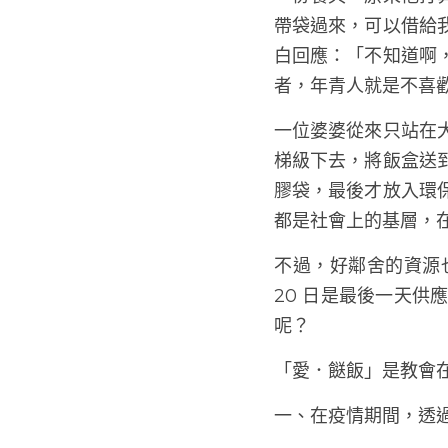
「不是啊！」一年青
不帶孩子回家才吃飯
一份餐具，原來他打
帶袋過來，可以借給
白回應：「不知道啊
者，年青人就是不喜
一位婆婆從來只站在
梯級下去，將飯盒送
膠袋，最後才放入環
都是社會上的基層，
不過，好鄰舍的資源
20 日是最後一天
呢？