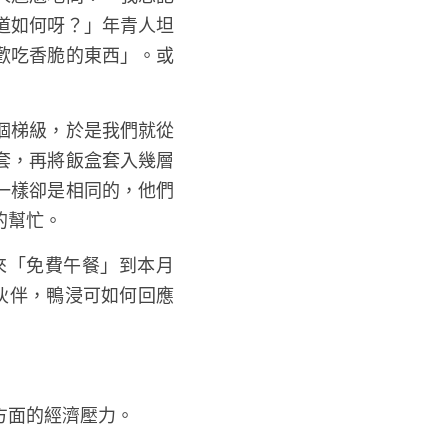
方就吃飯…」心想為何
一個飯盒之後，他想要
人尷尬地問：「我忘記
道如何呀？」年青人坦
歡吃香脆的東西」。或
個梯級，於是我們就從
套，再將飯盒套入幾層
一樣卻是相同的，他們
的幫忙。
「免費午餐」到本月 
伙伴，鴨浸可如何回應