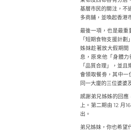
至於第二項目標，在
十元一份，尋尋覓覓
東邨及西邨各有分店
基層市民的關注，不
多商舖，並喚起香港
最後一項，也是最重要
「短期食物支援計劃
姊妹趁著放大假期間
息，原來他「身體力
「品質合理」，並且
會領取餐劵，其中一
同一大廈的三位婆婆
感謝弟兄姊姊的回應，
上。第二期由 12 月1