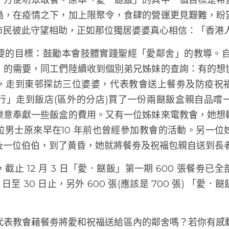
疫情之下，食肆的營運其實也十分困難。鴨脷洲大街食肆
，終於發現一間兩餸飯外賣店，一個兩餸飯盒只售二十五
，方便坊眾取餐。原本「愛．餸飯」的其中一個目標是希
過，在疫情之下，加上限聚令，食肆的營運更見艱難，盼
市民彼此守望相助，正如那位獨居婆婆真心相信：「香港
的目標：鼓勵本會肢體實踐聖經「愛鄰舍」的教導。自 
」的需要，同工們陸續收到個別弟兄姊妹的查詢：有的想
，走到東邨探訪三位婆婆，代表教會送上餐劵及防疫祝
行」走到飯店(區外的分店)買了一份兩餸飯盒親自品嚐
樂意奉獻一些飯盒的費用。又有一位姊妹來電教會，她想
位男士原來早在10 年前也曾經參加教會的活動。另一位
及一位伯伯，到了黃昏，她就將餐劵及祝福包親自送到長
截止 12 月 3 日「愛．餸飯」第一期 600 張餐劵已
6 日至 30 日止，另外 600 張(應該是 700 張) 「