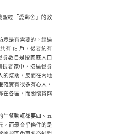
：
方面的經濟壓力。
踐聖經「愛鄰舍」的教
坊眾是有需要的。經過
 18 戶，後者約有 
，餐劵數目是按家庭人口分
到長者家中，接過餐劵後，
幫助，反而在內地時，
實有很多有心人，因為
各區，而關懷貧窮人正