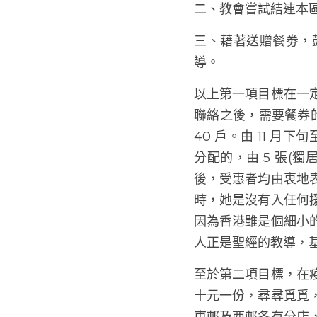
「愛．餸飯」是教會在
一、在疫情期間，透
二、教會嘗試結連本
三、藉著送贈餐劵，
導。
以上第一項目標在一
聯絡之後，需要餐券的
40 戶。由 11 月
配的，由 5 張(獨居
受惠者均由衷地表達
她是沒有入任何援助
香港雖是個細小的城
是聖經的教導，基督