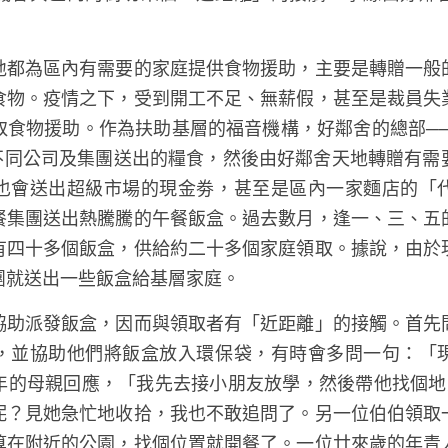
機會與區內的街坊來個「近距離」的接觸，事緣由好鄰
地都為區內有需要的家庭提供食物援助，主要是轉贈一般
食物。疫情之下，受到開工不足、無薪假，甚至是裁員失
取食物援助。作為扶助基層的福音機構，好鄰舍的總部─
到由不同公司及集團送出的糧食，然後由好鄰舍天地轉贈有
，也會送出超級市場的現金劵，甚至是區內一家麵店的「
餐集團送出熱騰騰的午餐飯盒。過去數月，逢一、三、五
有四十多個飯盒，供給約二十多個家庭領取。據說，由於
團就送出一些飯盒給基層家庭。
協助派發飯盒，因而與領取者有「近距離」的接觸。首先
，並協助他們將飯盒放入環保袋，有時會多問一句：「