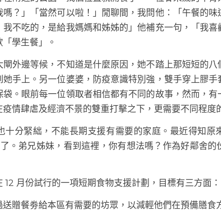
年的母親回應，「我先去接小朋友放學，然後帶他找個地
呢？見她急忙地收拾，我也不敢追問了。另一位伯伯領取
算在附近的公園，找個位置就開餐了。一位廿來歲的年青
我嗎？」「當然可以啦！」閒聊間，我問他：「午餐的味
，我不吃的，是給我媽媽和姊姊的」他補充一句，「我喜
歡「學生餐」。
大閘外邊等候，不知道是什麼原因，她不踏上那短短的八
到她手上。另一位婆婆，防疫意識特別強，雙手穿上膠手
保袋。眼前每一位領取者相信都有不同的故事，然而，有
在疫情肆虐及經濟不景的雙重打擊之下，更需要不同程度
也十分緊絀，不能長期支援有需要的家庭。最近得知原來
供應了。弟兄姊妹，看到這裡，你有想法嗎？作為好鄰舍的