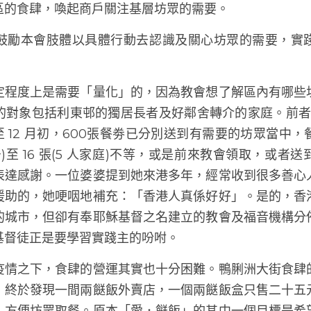
 12 月份試行的一項短期食物支援計劃，目標有三方面
過送贈餐劵給本區有需要的坊眾，以減輕他們在預備膳食
區的食肆，喚起商戶關注基層坊眾的需要。
鼓勵本會肢體以具體行動去認識及關心坊眾的需要，實
定程度上是需要「量化」的，因為教會想了解區內有哪些
對象包括利東邨的獨居長者及好鄰舍轉介的家庭。前者共有
下旬至 12 月初，600張餐劵已分別送到有需要的坊眾當中
)至 16 張(5 人家庭)不等，或是前來教會領取，或者送
感謝。一位婆婆提到她來港多年，經常收到很多善心人的
的，她哽咽地補充：「香港人真係好好」。是的，香港確
市，但卻有奉耶穌基督之名建立的教會及福音機構分佈在
徒正是要學習實踐主的吩咐。