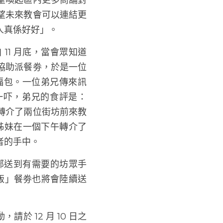
的午餐動輒都要四、五
元，而最合乎條件的是
望喚起區內更多商舖對
望未來教會可以連結更
人真係好好」。
11 月底，當會眾知道
協助派餐劵，於是一位
福包。一位弟兄傳來訊
一吓，弟兄的食評是：
轉介了兩位街坊前來教
姊妹在一個下午轉介了
者的手中。
全部送到有需要的坊眾手
愛．餸飯」餐劵也將會陸續送