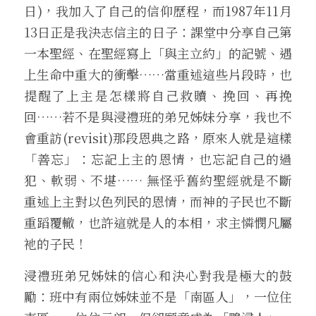
日)，我加入了自己的信仰歷程，而1987年11月
13日正是我決志信主的日子：課堂中分享自己第
一本聖經、在聖經寫上「與主立約」的記號、遇
上生命中重大的衝擊……當重述這些片段時，也
提醒了上主是怎樣將自己救贖、挽回、再挽
回……若不是與浸禮班的弟兄姊妹分享，我也不
會重訪(revisit)那段恩典之路，原來人就是這樣
「善忘」：忘記上主的恩情，也忘記自己的過
犯、軟弱、不堪…… 無怪乎舊約聖經就是不斷
重述上主對以色列民的恩情，而神的子民也不斷
重蹈覆轍，也許這就是人的本相，求主憐憫凡屬
衪的子民！
浸禮班弟兄姊妹的信心和決心對我是極大的鼓
勵：班中有兩位姊妹並不是「南區人」，一位住