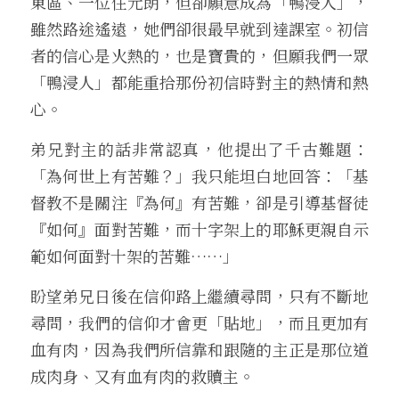
東區、一位住元朗，但卻願意成為「鴨浸人」，
雖然路途遙遠，她們卻很最早就到達課室。初信
者的信心是火熱的，也是寶貴的，但願我們一眾
「鴨浸人」都能重拾那份初信時對主的熱情和熱
心。
弟兄對主的話非常認真，他提出了千古難題：
「為何世上有苦難？」我只能坦白地回答：「基
督教不是關注『為何』有苦難，卻是引導基督徒
『如何』面對苦難，而十字架上的耶穌更親自示
範如何面對十架的苦難……」
盼望弟兄日後在信仰路上繼續尋問，只有不斷地
尋問，我們的信仰才會更「貼地」，而且更加有
血有肉，因為我們所信靠和跟隨的主正是那位道
成肉身、又有血有肉的救贖主。