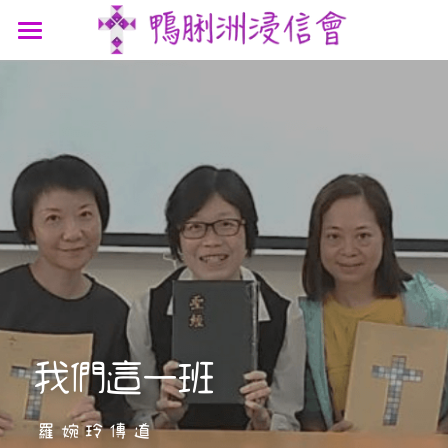
最新消息
認識我們
參與我們
我們的故事
我們的認信
網上連結
聚會時間
我們的團隊
講道信息
聯絡我們
屬靈資源
鴨浸主題曲
文章分享
支持機構
鴨浸明信片
我們這一班
羅婉玲傳道