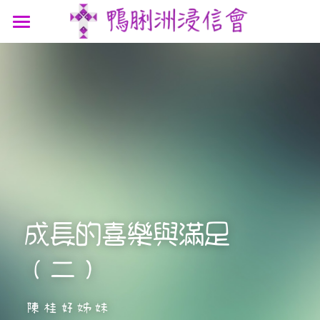
最新消息
認識我們
參與我們
我們的故事
我們的認信
網上連結
聚會時間
我們的團隊
講道信息
聯絡我們
屬靈資源
鴨浸主題曲
文章分享
支持機構
成長的喜樂與滿足
鴨浸明信片
（二）
陳桂好姊妹