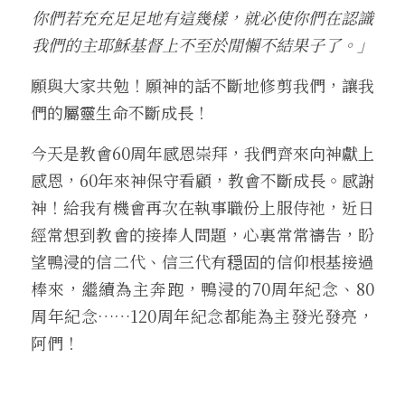
你們若充充足足地有這幾樣，就必使你們在認識
我們的主耶穌基督上不至於閒懶不結果子了。」
願與大家共勉！願神的話不斷地修剪我們，讓我
們的屬靈生命不斷成長！
今天是教會60周年感恩崇拜，我們齊來向神獻上
感恩，60年來神保守看顧，教會不斷成長。感謝
神！給我有機會再次在執事職份上服侍祂，近日
經常想到教會的接捧人問題，心裏常常禱告，盼
望鴨浸的信二代、信三代有穏固的信仰根基接過
棒來，繼續為主奔跑，鴨浸的70周年紀念、80
周年紀念……120周年紀念都能為主發光發亮，
阿們！