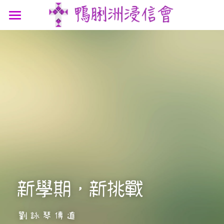
最新消息
認識我們
參與我們
我們的故事
我們的認信
網上連結
聚會時間
我們的團隊
講道信息
聯絡我們
屬靈資源
鴨浸主題曲
文章分享
支持機構
鴨浸明信片
新學期，新挑戰
劉詠琴傳道