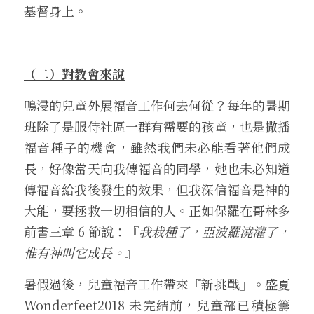
基督身上。
（二）對教會來說
鴨浸的兒童外展福音工作何去何從？每年的暑期
班除了是服侍社區一群有需要的孩童，也是撒播
福音種子的機會，雖然我們未必能看著他們成
長，好像當天向我傳福音的同學，她也未必知道
傳福音給我後發生的效果，但我深信福音是神的
大能，要拯救一切相信的人。正如保羅在哥林多
前書三章 6 節說：『
我栽種了，亞波羅澆灌了，
惟有神叫它成長。
』
暑假過後，兒童福音工作帶來『新挑戰』。盛夏 
Wonderfeet2018 未完結前，兒童部已積極籌