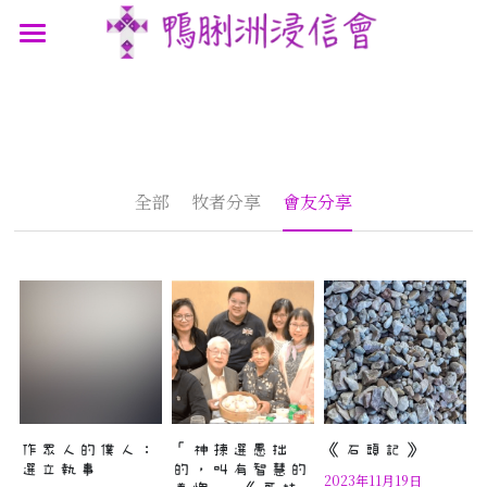
最新消息
認識我們
參與我們
我們的故事
全部
牧者分享
會友分享
我們的認信
網上連結
聚會時間
我們的團隊
講道信息
聯絡我們
屬靈資源
鴨浸主題曲
文章分享
支持機構
鴨浸明信片
作眾人的僕人：
「神揀選愚拙
《石頭記》
選立執事
的，叫有智慧的
2023年11月19日