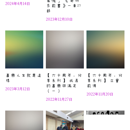
羞愧」 《哥林
2024年4月14日
多前書》一章27
節
2023年12月10日
喜樂人生就是這
【六十周年．分
【六十周年．分
樣
享系列】 成長
享系列】 立會
的喜樂與滿足
前傳
2023年3月12日
（一）
2022年11月20日
2022年11月27日