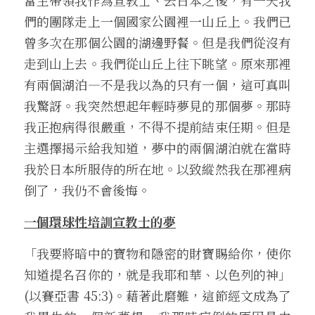
當主帶領我作為宣教士、去日本之後，有一天我
們的團隊走上一個國家公園裡一山丘上。我們已
曾多次在那個公園的湖邊野餐。但是我們從沒有
走到山上去。我們從山丘上往下眺望。原來那裡
有兩個湖泊—不是我以為的只有一個，這可真叫
我驚訝。我突然想起年輕時夢見的那個夢。那時
我正抱病得很嚴重，不得不提前結束任期。但是
主選擇揭示給我知道，夢中的兩個湖泊就在當時
我於日本所服侍的所在地。以致縱然我在那裡病
倒了，我仍不會後悔。
一個環球性培訓宣教士的夢
「我要將暗中的寶物和隱密的財寶賜給你，使你
知道提名召你的，就是我耶和華、以色列的神」 
(以賽亞書 45:3)。藉著此磨難，這節經文成為了