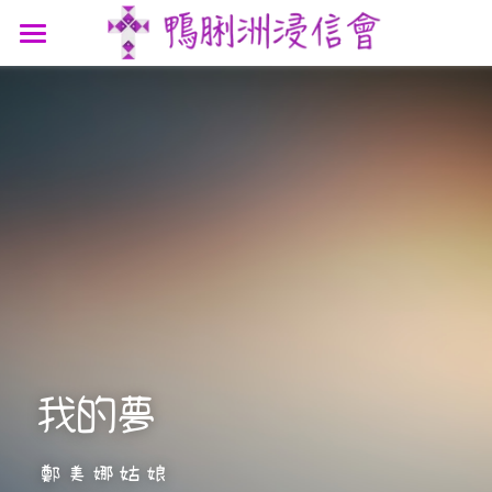
最新消息
認識我們
參與我們
我們的故事
我們的認信
網上連結
聚會時間
我們的團隊
講道信息
聯絡我們
屬靈資源
鴨浸主題曲
文章分享
支持機構
鴨浸明信片
我的夢
鄭美娜姑娘