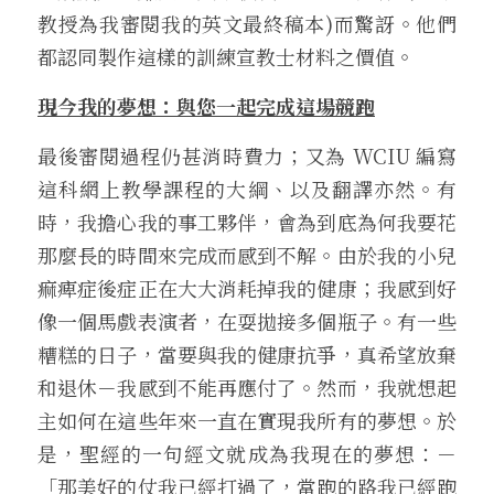
教授為我審閱我的英文最終稿本)而驚訝。他們
都認同製作這樣的訓練宣教士材料之價值。
現今我的夢想：與您一起完成這場競跑
最後審閱過程仍甚消時費力；又為 WCIU 編寫
這科網上教學課程的大綱、以及翻譯亦然。有
時，我擔心我的事工夥伴，會為到底為何我要花
那麼長的時間來完成而感到不解。由於我的小兒
痲痺症後症正在大大消耗掉我的健康；我感到好
像一個馬戲表演者，在耍拋接多個瓶子。有一些
糟糕的日子，當要與我的健康抗爭，真希望放棄
和退休－我感到不能再應付了。然而，我就想起
主如何在這些年來一直在實現我所有的夢想。於
是，聖經的一句經文就成為我現在的夢想：－
「那美好的仗我已經打過了，當跑的路我已經跑