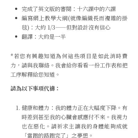
完成了英文版的審閱：十六課中的六課
編寫網上教學大綱(就像編織長而複雜的掛
毯)
：
大約 1/3
——
但對設計沒有信心
翻譯
：
大約是一半
*若您有興趣知道為何這些項目是如此消時費
力，請與我聯絡。我會給你看看一份工作表和把
工序解釋給您知道。
請為以下事項代禱：
健康和體力
：
我的體力正在大幅度下降。有
時差到甚至我的心臟會感應付不來。我視力
也在惡化。請祈求主讓我的身體能夠成就
「當跑的路跑完了」之夢想。