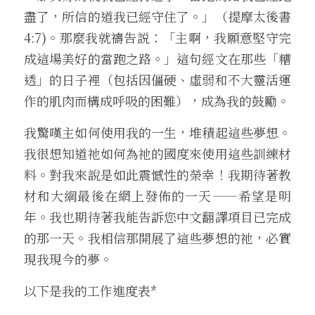
盡了，所信的道我已經守住了。」（提摩太後書 
4:7)。那麼我就禱告説：「主啊，我願意堅守完
成這場美好的當跑之路。」這句經文在那些「糟
透」的日子裡（包括因僵硬、虛弱和不大靈活運
作的肌肉而構成呼吸的困難），成為我的鼓勵。
我驚嘆主如何使用我的一生，堆積起這些夢想。
我很想知道祂如何為祂的國度來使用這些訓練材
料。對我來說是如此震憾性的榮幸！我期待著教
材和大綱最後在網上發佈的一天——希望是明
年。我也期待著我能告訴您中文翻譯項目已完成
的那一天。我相信那開展了這些夢想的祂，必實
現我現今的夢。
以下是我的工作進度表*