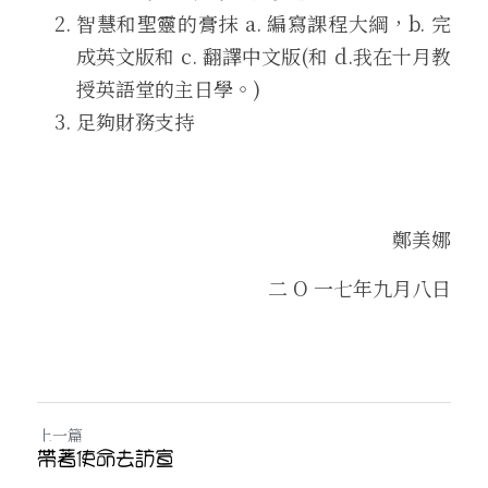
智慧和聖靈的膏抹 a. 編寫課程大綱，b. 完
成英文版和 c. 翻譯中文版(和 d.我在十月教
授英語堂的主日學。)
足夠財務支持
鄭美娜
二 O 一七年九月八日
上一篇
帶著使命去訪宣