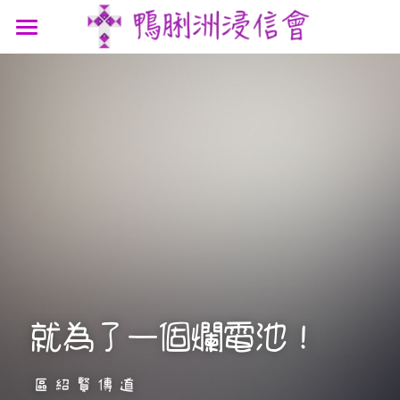
最新消息
認識我們
參與我們
我們的故事
我們的認信
網上連結
聚會時間
我們的團隊
講道信息
聯絡我們
屬靈資源
鴨浸主題曲
文章分享
支持機構
鴨浸明信片
就為了一個爛電池！ 
區紹賢傳道