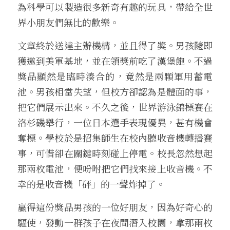
為科學可以製造很多新奇有趣的玩具，帶給全世
界小朋友們無比的歡樂。
文章終於送達主辦機構，並且得了獎。男孩隨即
獲邀到美軍基地，並在領獎前吃了漢堡飽。不過
獎品顯然是臨時湊合的，竟然是兩顆軍用蓄電
池。男孩相當失望，但校方卻認為是體面的事，
把它們展示出來。不久之後，世界游泳錦標賽在
洛杉磯舉行，一位日本選手表現優異，甚有機會
奪標。學校於是招集師生在校內聽收音機轉播賽
事，可惜卻在關鍵時刻碰上停電。校長忽然想起
那兩枚電池，便吩咐把它們找來接上收音機。不
幸的是收音機「砰」的一聲炸掉了。
贏得這份獎品男孩的一位好朋友，因為好奇心的
驅使，發動一群孩子在夜間潛入校園，拿那兩枚