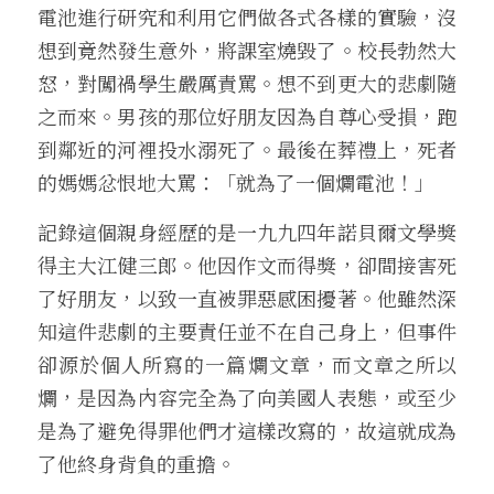
電池進行研究和利用它們做各式各樣的實驗，沒
想到竟然發生意外，將課室燒毀了。校長勃然大
怒，對闖禍學生嚴厲責罵。想不到更大的悲劇隨
之而來。男孩的那位好朋友因為自尊心受損，跑
到鄰近的河裡投水溺死了。最後在葬禮上，死者
的媽媽忿恨地大罵：「就為了一個爛電池！」
記錄這個親身經歷的是一九九四年諾貝爾文學獎
得主大江健三郎。他因作文而得獎，卻間接害死
了好朋友，以致一直被罪惡感困擾著。他雖然深
知這件悲劇的主要責任並不在自己身上，但事件
卻源於個人所寫的一篇爛文章，而文章之所以
爛，是因為內容完全為了向美國人表態，或至少
是為了避免得罪他們才這樣改寫的，故這就成為
了他終身背負的重擔。