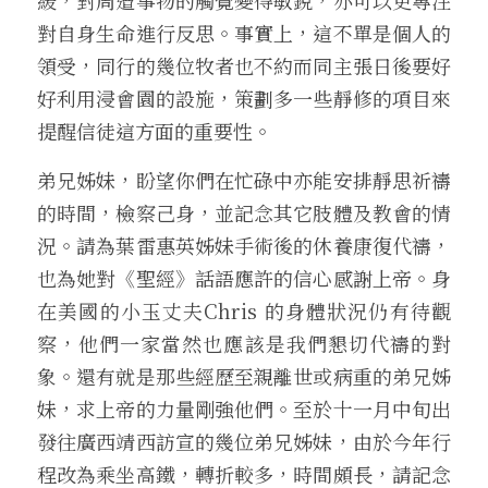
緩，對周遭事物的觸覺變得敏銳，亦可以更專注
對自身生命進行反思。事實上，這不單是個人的
領受，同行的幾位牧者也不約而同主張日後要好
好利用浸會園的設施，策劃多一些靜修的項目來
提醒信徒這方面的重要性。
弟兄姊妹，盼望你們在忙碌中亦能安排靜思祈禱
的時間，檢察己身，並記念其它肢體及教會的情
況。請為葉雷惠英姊妹手術後的休養康復代禱，
也為她對《聖經》話語應許的信心感謝上帝。身
在美國的小玉丈夫Chris 的身體狀況仍有待觀
察，他們一家當然也應該是我們懇切代禱的對
象。還有就是那些經歷至親離世或病重的弟兄姊
妹，求上帝的力量剛強他們。至於十一月中旬出
發往廣西靖西訪宣的幾位弟兄姊妹，由於今年行
程改為乘坐高鐵，轉折較多，時間頗長，請記念