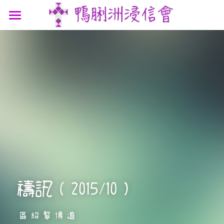
最新消息
認識我們
參與我們
我們的故事
我們的認信
網上連結
聚會時間
我們的團隊
講道信息
聯絡我們
屬靈資源
鴨浸主題曲
文章分享
支持機構
鴨浸明信片
禱訊（2015/10）
區紹賢傳道