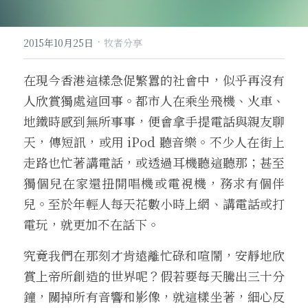
·
2015年10月25日
牧者分享
在現今香港這樣急促繁囂的社會中，似乎再沒有
人欣賞獨處這回事。都市人在乘坐飛機、火車、
地鐵時感到無所事事，便會拿手提電話與親友聊
天，傳短訊，或用 iPod 聽音樂。不少人在街上
走路也忙著講電話，或透過耳機聽這聽那；甚至
獨個兒在家還扭開唱機或電視機，務求有個伴
兒。至於年輕人每天花數小時上網、講電話或打
電玩，就更加不在話下。
究竟我們在那刻才肯遠離忙碌和喧鬧，安靜地欣
賞上帝所創造的世界呢？假若要每天騰出三十分
鐘，關掉所有音響和影像，就這樣坐著，細心反