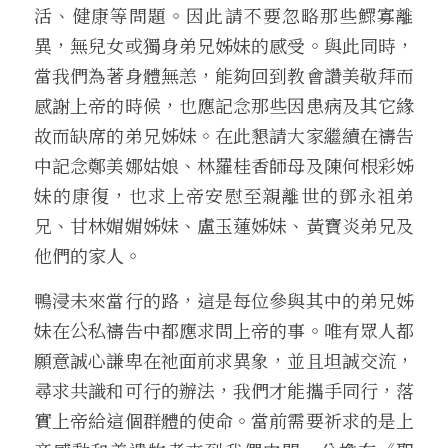
活、健康等問題。因此請不要忽略那些鰥寡離
異，無兒女或獨身弟兄姊妹的感受。與此同時，
當我們為著身體無恙，能夠回到教會讚美敬拜而
感謝上帝的時候，也應記念那些因患病及其它緣
故而缺席的弟兄姊妹。在此懇請大家繼續在禱告
中記念鄭美娜姑娘、林羅桂香師母及陳何根彩姊
妹的康復，也求上帝安慰至親離世的鄧永祖弟
兄、甘林媚媚姊妹、盧玉蓮姊妹、黃寶炎弟兄及
他們的家人。
鴨浸未來當行的路，這是每位參與其中的弟兄姊
妹在公私禱告中都應求問上帝的事。唯有眾人都
願意誠心謙卑在祂面前求異象，並且坦誠交流，
尋求共識和可行的辦法，我們才能攜手同行，落
實上帝給這個群體的使命。當前需要祈求的是上