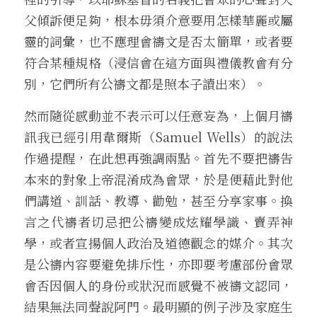
父傾訴便足夠，根本毋須介意要用怎樣華麗或屬
靈的詞彙，也不應理會禱文是否太簡單，或者要
符合某種規格（浸信會在這方面與禮儀教會有分
別，它們所有公禱文都是照本子讀出來）。
然而隨從感動並不表示可以任意妄為，上個月禱
訊我已經引用韋爾斯（Samuel Wells）的說法
作過提醒，在此想再強調兩點。首先不要把禱告
本來的對象上帝混淆成為會眾，於是便藉此對他
們講道、訓話、教導、勸勉，甚至分享家事。換
言之代禱者切忌把公禱變成炫耀學識、賣弄神
學，或者宣揚個人政治及道德觀念的媒介。其次
是公禱內容要避免排斥性，亦即要考慮部份會眾
會否因個人的身份或狀況而感覺不被禱文認同，
結果無法同聲說阿門。最明顯的例子涉及家庭生