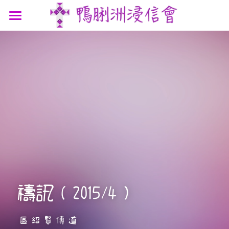
最新消息
認識我們
參與我們
我們的故事
我們的認信
網上連結
聚會時間
我們的團隊
講道信息
聯絡我們
屬靈資源
鴨浸主題曲
文章分享
支持機構
鴨浸明信片
禱訊（2015/4） 
區紹賢傳道