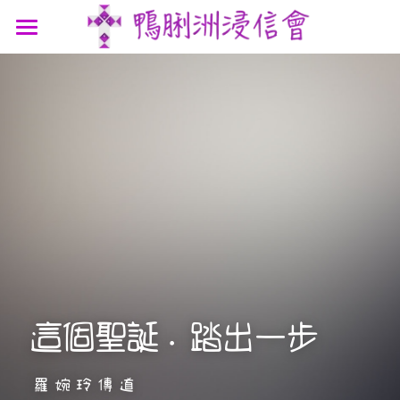
最新消息
認識我們
參與我們
我們的故事
我們的認信
網上連結
聚會時間
我們的團隊
講道信息
聯絡我們
屬靈資源
鴨浸主題曲
文章分享
支持機構
鴨浸明信片
這個聖誕．踏出一步
羅婉玲傳道