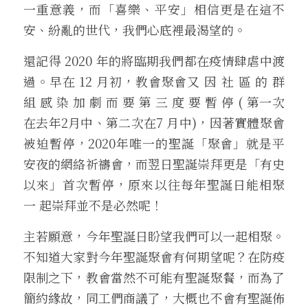
一重意義，而「喜樂、平安」相信更是在這不
安、紛亂的世代，我們心底裡最渴望的。
還記得 2020 年的將臨期我們都在疫情肆虐中渡
過。早在 12 月初，教會聚會又 因 社 區 的 群 
組 感 染 加 劇 而 要 第 三 度 要 暫 停 ( 第一次
在去年2月中、第二次在7 月中)，因著實體聚會
被迫暫停，2020年唯一的聖誕「聚會」就是平
安夜的網絡祈禱會，而翌日聖誕崇拜更是「有史
以來」首次暫停，原來以往每年聖誕日能相聚 
一 起崇拜並不是必然呢！
主若願意，今年聖誕日盼望我們可以一起相聚。
不知道大家對今年聖誕聚會有何期望呢？在防疫
限制之下，教會當然不可能有聖誕聚餐，而為了
簡約緣故，同工們商議了，大概也不會有聖誕佈