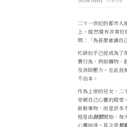
·
2015年3月8日
牧者分享
二十一世紀的都市人
上。縱然還有非常好
問：「為甚麼會讓自
忙碌似乎已經成為了
費行為，例如購物、
及消除壓力。在此我
不治本。
作為上帝的兒女，二
安頓自己心靈的殿堂
新鮮事物，而是許多
程是由
靜默
開始，每
心靈純淨。其次是
默