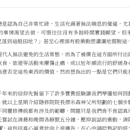
總是認為自己非常忙碌，生活充滿著無法喘息的催逼，尤
的事情渴望去做，可惜往往沒有多餘時間實踐願望。但
己落到這般田地？」甚至心裡頭有股衝動想瀟灑地擺脫這
現代人無法避免的生活常態，而為了補償在這方面所付出
飲食、旅遊等活動來療傷止痛，或以近年頗流行的舒緩身
無意否定這些東西的價值，然而想指出的一點是它們只能
千年來的信仰先賢留下了許多寶貴經驗讓我們學懂如何回
。就以上星期介紹隱修院院長傑米森神父所刻劃的七個步
不同靈修傳統都有涉及的範疇，問題只是我們肯不肯認真
天嘗試在清晨和晚間各靜默五分鐘，壓抑說話的衝動，清
觀
，這包括真心誠意地向上帝禱告，在心中誦唸熟記的經