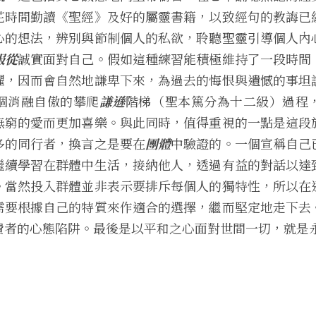
花時間勤讀《聖經》及好的屬靈書籍，以致經句的教誨已
心的想法，辨別與節制個人的私欲，聆聽聖靈引導個人內
服從
誠實面對自己。假如這種練習能積極維持了一段時間
懼，因而會自然地謙卑下來，為過去的悔恨與遺憾的事坦
個消融自傲的攀爬
謙遜
階梯（聖本篤分為十二級）過程
無窮的愛而更加喜樂。與此同時，值得重視的一點是這段
多的同行者，換言之是要在
團體
中驗證的。一個宣稱自己
繼續學習在群體中生活，接納他人，透過有益的對話以達
。當然投入群體並非表示要排斥每個人的獨特性，所以在
需要根據自己的特質來作適合的選擇，繼而堅定地走下去
費者的心態陷阱。最後是以平和之心面對世間一切，就是