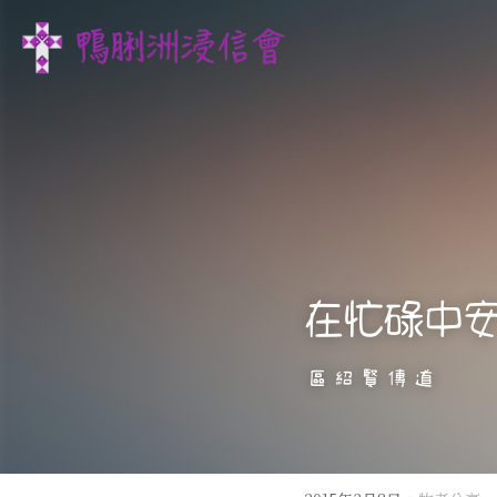
在忙碌中
區紹賢傳道