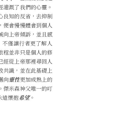
經灌溉了我們的心靈。
心良知的反省，去抑制
，便會慢慢體會到個人
誠向上帝傾訴，並且感
，不僅讓行者更了解人
旅程並非只是個人的修
已經從上帝那裡尋回人
致共識，並在此基礎上
邁向
靈性
更加成熟上的
。傑米森神父唯一的叮
永遠懷抱
希望
。