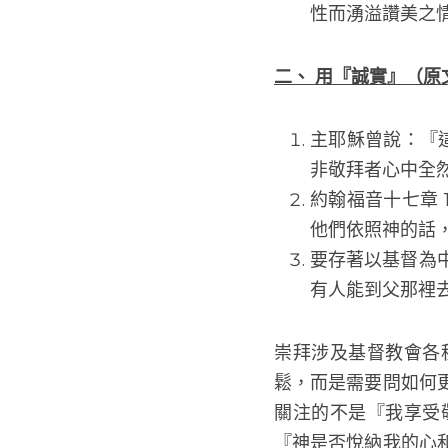
不可把感覺與敬
認識到神的同在
只有當我們的心
性而湧溢讚美之
二、 用『誠實』（原
主耶穌曾說：『這
敬拜者心中全然
約翰福音十七章
他們依照神的話
要存著以基督為
有人能到父那裡
崇拜涉及基督教會各