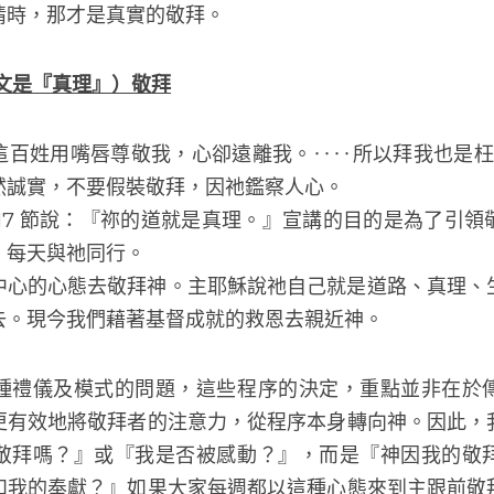
拜混為一談。即使受到詩歌或講道的感動而淚流滿眶，我
。
靈開始因為祂的慈愛、智慧、公義、真實、聖潔、憐憫、
情時，那才是真實的敬拜。
文是『真理』）敬拜
百姓用嘴唇尊敬我，心卻遠離我。‥‥所以拜我也是枉然』
誠實，不要假裝敬拜，因祂鑑察人心。
 17 節說：『祢的道就是真理。』宣講的目的是為了引
，每天與祂同行。
中心的心態去敬拜神。主耶穌說祂自己就是道路、真理、
去。現今我們藉著基督成就的救恩去親近神。
種禮儀及模式的問題，這些程序的決定，重點並非在於