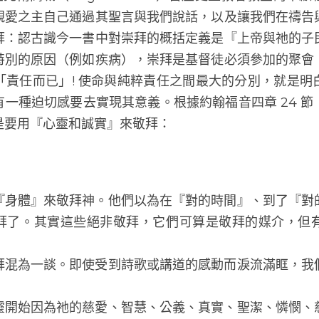
在托爾高城（torgau Castle）首座更正教會教堂的奉
之主自己通過其聖言與我們說話，以及讓我們在禱告
拜：認古識今一書中對崇拜的概括定義是『上帝與祂的子
特別的原因（例如疾病），崇拜是基督徒必須參加的聚會
「責任而已」! 使命與純粹責任之間最大的分別，就是明
一種迫切感要去實現其意義。根據約翰福音四章 24 
是要用『心靈和誠實』來敬拜：
『身體』來敬拜神。他們以為在『對的時間』、到了『對
拜了。其實這些絕非敬拜，它們可算是敬拜的媒介，但