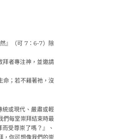
們仍有可能並未真正地
慈悲、恩惠，能力等屬
（可 7：6-7）除非
領敬拜者專注神，並邀請
生命；若不藉著祂，沒
傳統或現代、嚴肅或輕