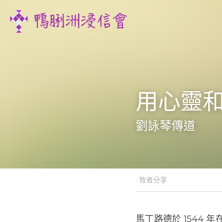
用心靈和
劉詠琴傳道
·
2015年3月15日
牧者分享