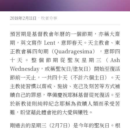
·
2018年2月11日
牧者分享
預苦期是基督教會年曆的一個節期，亦稱大齋
期，英文寫作 Lent，意即春天。天主教會、東
正教會稱四旬期（Quadragesima），意即四
十天。整個節期從聖灰星期三（Ash 
Wednesday，或稱聖灰日/塗灰日）開始至復活
節前一天止，一共四十天（不計六個主日）。天
主教徒習慣以齋戒、施捨、克己及刻苦等方式補
贖自己的罪惡，準備慶祝耶穌基督從死復活。至
於新教徒則純粹紀念耶穌為救贖人類而承受苦
難，盼望藉此體會祂的大愛與犧牲。
剛過去的星期三（2月7日）是今年的聖灰日。根