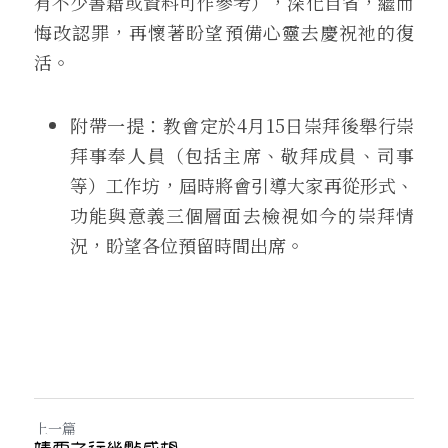
有不少書籍或資料可作參考），深化自省，繼而
悔改認罪，再懷著盼望預備心靈去慶祝祂的復
活。
附帶一提：教會定於4月15日崇拜後舉行崇
拜事奉人員（包括主席、敬拜成員、司事
等）工作坊，屆時將會引導大家再從形式、
功能與意義三個層面去檢視如今的崇拜情
況，盼望各位預留時間出席。
上一篇