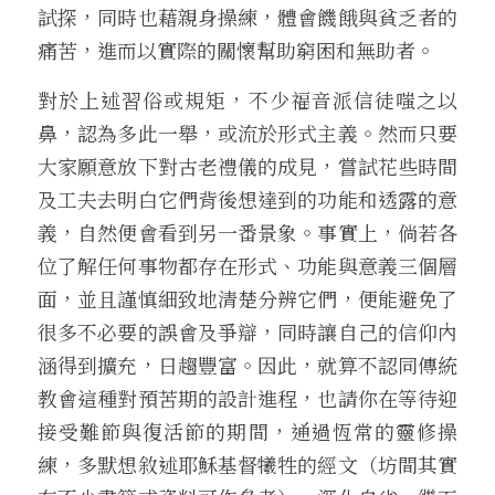
試探，同時也藉親身操練，體會饑餓與貧乏者的
痛苦，進而以實際的關懷幫助窮困和無助者。
對於上述習俗或規矩，不少福音派信徒嗤之以
鼻，認為多此一舉，或流於形式主義。然而只要
大家願意放下對古老禮儀的成見，嘗試花些時間
及工夫去明白它們背後想達到的功能和透露的意
義，自然便會看到另一番景象。事實上，倘若各
位了解任何事物都存在形式、功能與意義三個層
面，並且謹慎細致地清楚分辨它們，便能避免了
很多不必要的誤會及爭辯，同時讓自己的信仰內
涵得到擴充，日趨豐富。因此，就算不認同傳統
教會這種對預苦期的設計進程，也請你在等待迎
接受難節與復活節的期間，通過恆常的靈修操
練，多默想敘述耶穌基督犧牲的經文（坊間其實