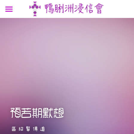
最新消息
認識我們
參與我們
我們的故事
我們的認信
網上連結
聚會時間
我們的團隊
講道信息
聯絡我們
屬靈資源
鴨浸主題曲
文章分享
支持機構
鴨浸明信片
預苦期默想
區紹賢傳道