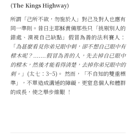
(The Kings Highway)
所謂「己所不欲，勿施於人」對己及對人也應有
同一準則。昔日主耶穌責備那些只「挑剔別人的
錯處、漠視自己缺點」假冒為善的法利賽人：
「
為甚麼看見你弟兄眼中刺，卻不想自己眼中有
樑木呢？.......假冒為善的人，先去掉自已眼中
的樑木，然後才能看得清楚，去掉你弟兄眼中的
刺。
」(太七：3~5)。 然而，「不自知的雙重標
準」，不單造成溝通的障礙，更窒息個人和體群
的成長，使之舉步維艱 ！ 