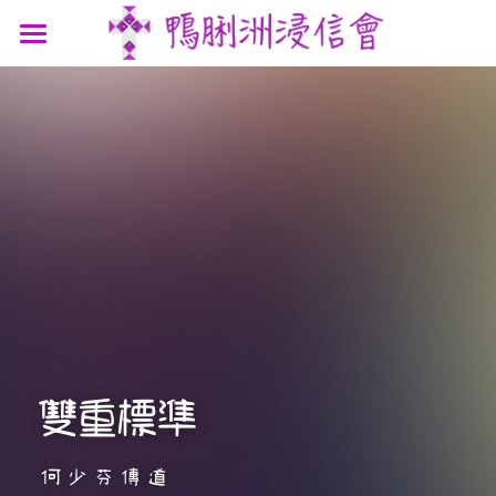
最新消息
認識我們
參與我們
我們的故事
我們的認信
網上連結
聚會時間
我們的團隊
講道信息
聯絡我們
屬靈資源
鴨浸主題曲
文章分享
支持機構
鴨浸明信片
雙重標準
何少芬傳道