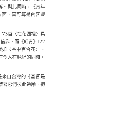
，除了傳統那些嚴謹沉
外，也有不少輕快的新
可以抒發情懷的〈愛就
等。與此同時，《青年
方面，真可算是內容豐
73首〈在花園裡〉具
信靠，而《紅青》122
諸如〈谷中百合花〉、
在令人在咏唱的同時，
是來自台灣的《基督是
藉著它們彼此勉勵，把