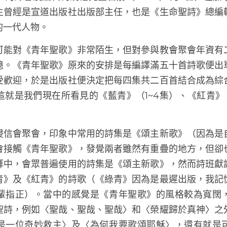
的譯者及編輯何統雄先生日前（2015年2月9日）在
生曾經是宣道出版社出版部主任，也是《生命聖詩》總編
的一代人物。
可能對《青年聖歌》非常陌生，但對參與教會聚會年資有
憶。《青年聖歌》原來的安排是每編譯滿五十首詩歌便出
受歡迎，於是出版社便決定把每四集共二百首結合成為綜
就是我們現在所看見的《藍青》（1~4集）、《紅青》
浸信會聚會，印象中常用的詩集是《頌主新歌》（因為是
會接觸《青年聖歌》，發覺兩者雖然有重疊的地方，但卻
拜中，會眾普遍使用的詩集是《頌主新歌》，然而詩班獻
青》及《紅青》的詩歌（《綠青》因為是最遲出版，我記