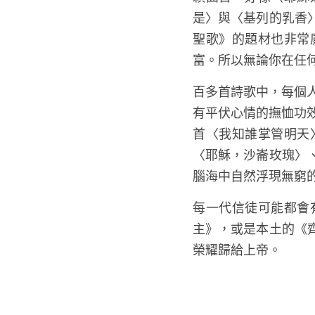
少，若有錯誤，請同
實，令人肅然起敬的
穎曲目，好像〈耶穌
是〉與〈基列的乳香
聖歌》的題材也非常
富。所以無論你在任
百多首詩歌中，每個
有平伏心情的撫恤功效
首〈我知誰掌管明天
〈耶穌，沙崙玫瑰〉
腦海中自然浮現無窮
每一代信徒可能都會
主》，或是本土的《
榮耀歸給上帝。