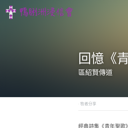
回憶《青
區紹賢傳道
·
2015年4月12日
牧者分享