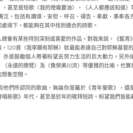
輩指正）。當中的感覺是《青年聖歌》的風格較為寬闊
聖詩，例如〈聖哉、聖哉、聖哉〉和〈榮耀歸於真神〉之
是一位奇妙救主〉及〈為何我要歌頌耶穌〉，還有就是
〉，甚至是短歌〈我的燈需要油〉、〈人人都應該知道〉
廣泛，包括有讚頌、安慰、呼召、禱告、奉獻、事奉各
何處境下，都能夠在其中找到適合的詩歌。
人總會有某些特別深刻或喜愛的作品。對我來說，《藍青》
，120首〈我寧願有耶穌〉就最能表達自己對耶穌基督的
〉亦是鼓勵個人帶著盼望去努力生活的巨大動力。另外
、〈永遠的膀臂〉及〈像榮美川流〉等優雅的比喻，也實
的想象空間。
有他們所認同的歌曲，無論你是屬於《青年聖歌》，還
齊唱新歌》年代，甚至是近年的敬拜短詩。盼望我們皆能